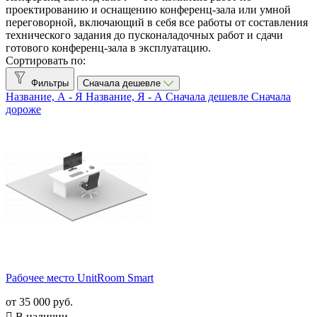
Huddle Room
1
проектированию и оснащению конференц-зала или умной
Конференц-зал
3
переговорной, включающий в себя все работы от составления
технического задания до пусконаладочных работ и сдачи
Онлайн студия
1
готового конференц-зала в эксплуатацию.
Переговорная
2
Сортировать по:
Решает задачи
Фильтры
Сначала дешевле
Название, А - Я
Название, Я - А
Сначала дешевле
Сначала
SIP-телефония
1
дороже
Демонстрация презентаций
7
Диспетчерский или ситуационный центр
1
Локальные совещания и переговоры
5
Проведение аудиоконференций
6
Проведение видеоконференций
7
Проведение обучения
1
Просмотр видеоматериалов
6
Количество участников, чел.
до 5
2
5—10
1
10—15
1
Рабочее место UnitRoom Smart
15—20
1
от
35 000 руб.
20—50
2

В наличии