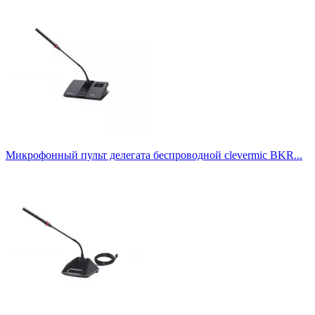
Корпус микрофона
"гусиная шея"
107
микрофон 140 мм
9
съёмный микрофонный модуль "гусиная шея"
1
Радиус захвата звука, м
2
7
3
13
4
3
5
7
Микрофонный пульт делегата беспроводной clevermic BKR...
6
3
Диаграмма направленности
Всенаправленный
18
Двунаправленный
1
Однонаправленный
117
Показать товары
471