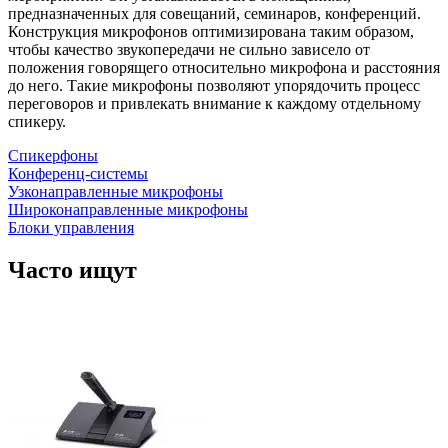
предназначенных для совещаний, семинаров, конференций.
Все производители
Конструкция микрофонов оптимизирована таким образом,
чтобы качество звукопередачи не сильно зависело от
Accutone
1
положения говорящего относительно микрофона и расстояния
Acoustic Magic
1
до него. Такие микрофоны позволяют упорядочить процесс
AKG
4
переговоров и привлекать внимание к каждому отдельному
спикеру.
Alcatel
2
Angekis
3
Спикерфоны
Anker
3
Конференц-системы
Audio-Technica
2
Узконаправленные микрофоны
Avaya
9
Широконаправленные микрофоны
Aver
2
Блоки управления
AVerMedia
4
Beyerdynamic
12
Часто ищут
Biamp
20
Bosch
3
Cisco
18
ClearOne
15
CleverMic
78
clevermic BKR
106
Dell
1
eMeet
10
Epos
1