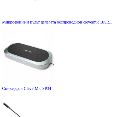
Grandstream
3
Jabra
12
Konftel
12
Logitech
5
Микрофонный пульт делегата беспроводной clevermic BKR...
Microsoft
1
Mitel
2
Nureva
2
Phoenix Audio
11
Plantronics
3
Poly
42
Polycom
1
Revolabs
3
Rode
1
Samcen
2
Sennheiser
14
Shure
20
Snom
2
Спикерфон CleverMic SP34
TrueConf
7
Tula
3
Vaddio
1
VT
1
Yamaha
8