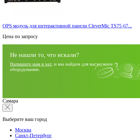
OPS модуль для интерактивной панели CleverMic TS75 (i7...
Цена по запросу
Не нашли то, что искали?
Напишите нам в чат
, и мы найдем для вас нужное
оборудование.
Самара
Выберите ваш город
Москва
Санкт-Петербург