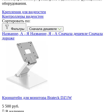
Brateck
1
оборудования.
CleverMic
1
Крепления для видеостен
Максимальная диагональ дисплея (дюйм)
Контроллеры видеостен
Сортировать по:
24
1
Фильтры
Сначала дешевле
60
1
Название, А - Я
Название, Я - А
Сначала дешевле
Сначала
дороже
Тип крепления
Напольное
1
Настольное
1
Количество устанавливаемых дисплеев (шт.)
1
1
2
1
Показать товары
3
Кронштейн для монитора Brateck DZ1W
5 500 руб.

В наличии