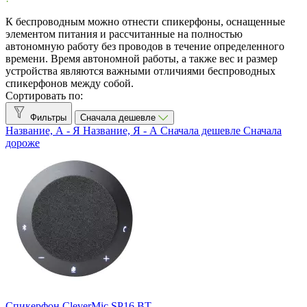
Товары со скидкой
3
К беспроводным можно отнести спикерфоны, оснащенные
элементом питания и рассчитанные на полностью
Рекомендованные бренды
автономную работу без проводов в течение определенного
времени. Время автономной работы, а также вес и размер
устройства являются важными отличиями беспроводных
clevermic BKR
0
спикерфонов между собой.
Сортировать по:
Клеверкам
0
Фильтры
Сначала дешевле
Клевермик
9
Название, А - Я
Название, Я - А
Сначала дешевле
Сначала
дороже
Труконф
2
Все производители
Anker
1
Aver
1
Beyerdynamic
1
CleverMic
9
eMeet
6
Epos
1
Jabra
9
Konftel
3
Спикерфон CleverMic SP16 BT