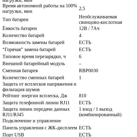
нагрузки, мин
Время автономной работы на 100%
2,5
нагрузки, мин
Необслуживаемая
Тип батареи
свинцово-кислотная
Ёмкость батареи
12В / 7Ач
Количество батарей
4
Возможность замены батарей
ЕСТЬ
“Горячая” замена батарей
ЕСТЬ
Типовое время перезарядки, ч
6
Внешний батарейный модуль
–
Сменная батарея
RBP0030
Количество сменных батарей
1
Защита от всплесков напряжения и
фильтация шумов
Рейтинг энергии всплеска, Дж
810
Защита телефонной линии RJ11
ЕСТЬ
Защита линии передачи данных
1 вход / 1 выход
RJ11/RJ45
(комбинированный)
Подключение и управление
Панель управления с ЖК-дисплеем
ЕСТЬ
Порт USB
ЕСТЬ